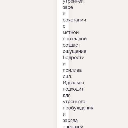
утренней
заре
в
сочетании
с
мятной
прохладой
создаст
ощущение
бодрости
и
прилива
сил.
Идеально
подходит
для
утреннего
пробуждения
и
заряда
энергией