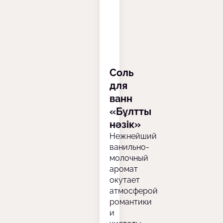
Соль
для
ванн
«Бұлтты
нәзік»
Нежнейший
ванильно-
молочный
аромат
окутает
атмосферой
романтики
и