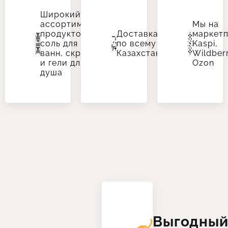
Широкий
ассортимент
Мы на
продуктов:
Доставка
маркетп
соль для
по всему
Kaspi,
ванн, скрабы
Казахстану
Wildberr
и гели для
Ozon
душа
Выгодны