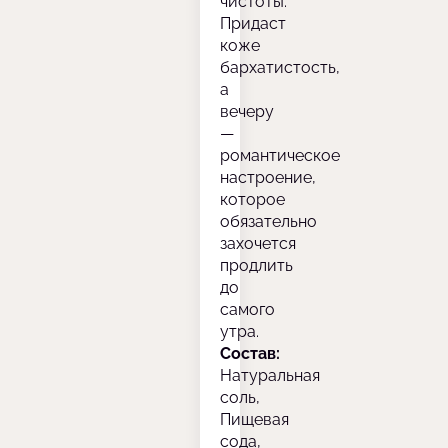
чистоты.
Придаст
коже
бархатистость,
а
вечеру
—
романтическое
настроение,
которое
обязательно
захочется
продлить
до
самого
утра.
Состав:
Натуральная
соль,
Пищевая
сода,