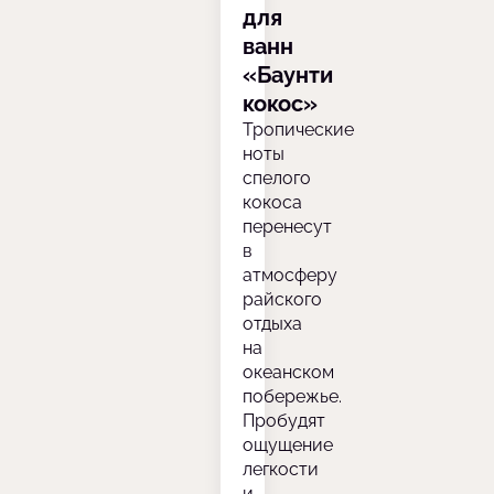
для
ванн
«Баунти
кокос»
Тропические
ноты
спелого
кокоса
перенесут
в
атмосферу
райского
отдыха
на
океанском
побережье.
Пробудят
ощущение
легкости
и