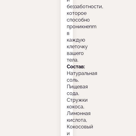
беззаботности,
которое
способно
проникнenm
в
каждую
клеточку
вашего
тела.
Состав:
Натуральная
соль,
Пищевая
сода,
Стружки
кокоса,
Лимонная
кислота,
Кокосовый
и