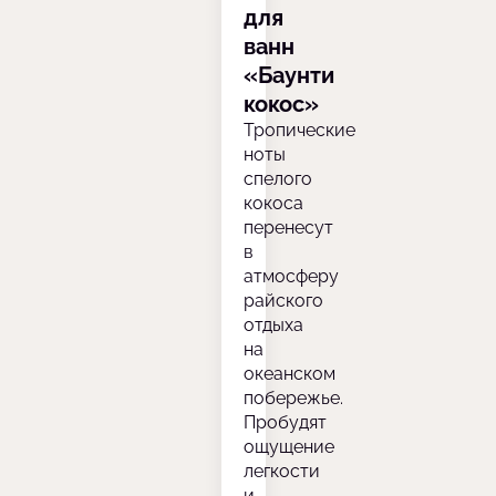
для
ванн
«Баунти
кокос»
Тропические
ноты
спелого
кокоса
перенесут
в
атмосферу
райского
отдыха
на
океанском
побережье.
Пробудят
ощущение
легкости
и