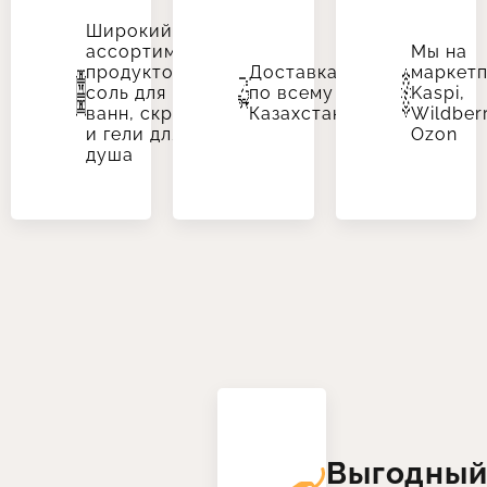
Широкий
ассортимент
Мы на
продуктов:
Доставка
маркетп
соль для
по всему
Kaspi,
ванн, скрабы
Казахстану
Wildberr
и гели для
Ozon
душа
Выгодны