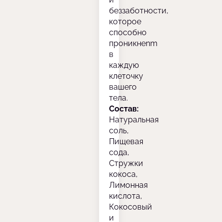
беззаботности,
которое
способно
проникнenm
в
каждую
клеточку
вашего
тела.
Состав:
Натуральная
соль,
Пищевая
сода,
Стружки
кокоса,
Лимонная
кислота,
Кокосовый
и