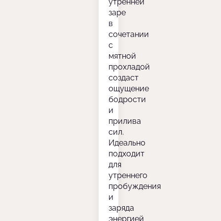
утренней
заре
в
сочетании
с
мятной
прохладой
создаст
ощущение
бодрости
и
прилива
сил.
Идеально
подходит
для
утреннего
пробуждения
и
заряда
энергией