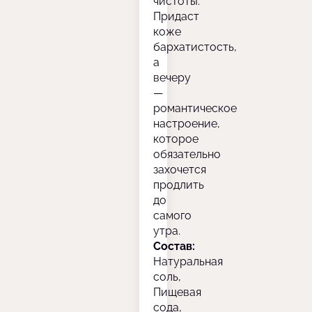
чистоты.
Придаст
коже
бархатистость,
а
вечеру
—
романтическое
настроение,
которое
обязательно
захочется
продлить
до
самого
утра.
Состав:
Натуральная
соль,
Пищевая
сода,