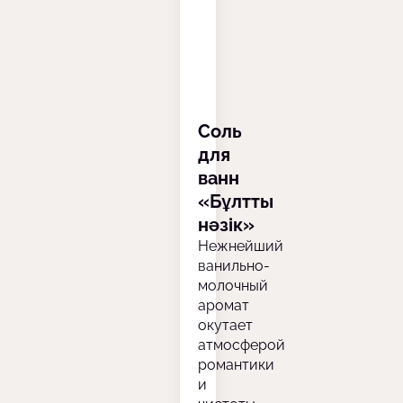
Соль
для
ванн
«Бұлтты
нәзік»
Нежнейший
ванильно-
молочный
аромат
окутает
атмосферой
романтики
и