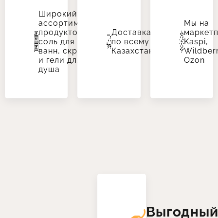
Широкий
ассортимент
Мы на
продуктов:
Доставка
маркетп
соль для
по всему
Kaspi,
ванн, скрабы
Казахстану
Wildberr
и гели для
Ozon
душа
Выгодны