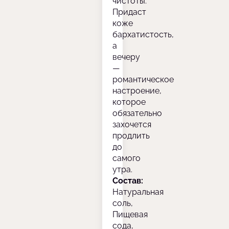
чистоты.
Придаст
коже
бархатистость,
а
вечеру
—
романтическое
настроение,
которое
обязательно
захочется
продлить
до
самого
утра.
Состав:
Натуральная
соль,
Пищевая
сода,