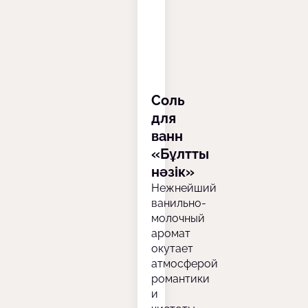
Соль
для
ванн
«Бұлтты
нәзік»
Нежнейший
ванильно-
молочный
аромат
окутает
атмосферой
романтики
и