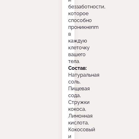
беззаботности,
которое
способно
проникнenm
в
каждую
клеточку
вашего
тела.
Состав:
Натуральная
соль,
Пищевая
сода,
Стружки
кокоса,
Лимонная
кислота,
Кокосовый
и