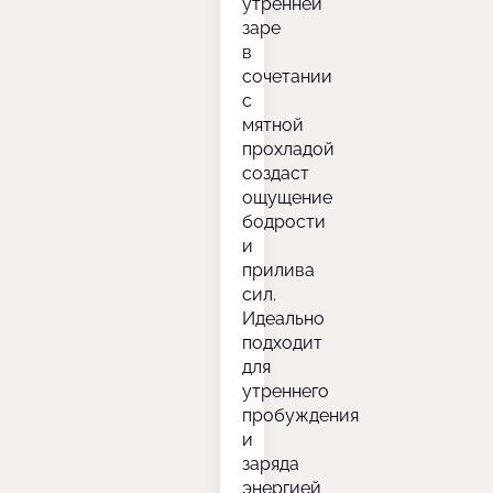
утренней
заре
в
сочетании
с
мятной
прохладой
создаст
ощущение
бодрости
и
прилива
сил.
Идеально
подходит
для
утреннего
пробуждения
и
заряда
энергией