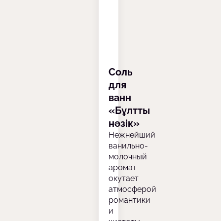
Соль
для
ванн
«Бұлтты
нәзік»
Нежнейший
ванильно-
молочный
аромат
окутает
атмосферой
романтики
и