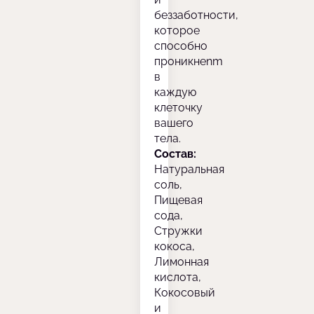
беззаботности,
которое
способно
проникнenm
в
каждую
клеточку
вашего
тела.
Состав:
Натуральная
соль,
Пищевая
сода,
Стружки
кокоса,
Лимонная
кислота,
Кокосовый
и