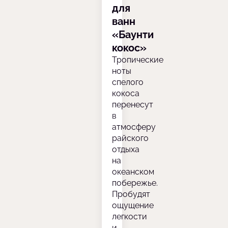
для
ванн
«Баунти
кокос»
Тропические
ноты
спелого
кокоса
перенесут
в
атмосферу
райского
отдыха
на
океанском
побережье.
Пробудят
ощущение
легкости
и