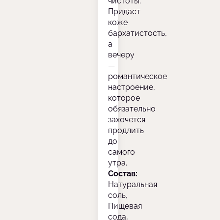
чистоты.
Придаст
коже
бархатистость,
а
вечеру
—
романтическое
настроение,
которое
обязательно
захочется
продлить
до
самого
утра.
Состав:
Натуральная
соль,
Пищевая
сода,