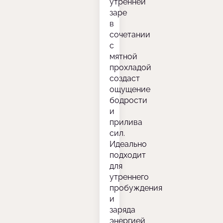
утренней
заре
в
сочетании
с
мятной
прохладой
создаст
ощущение
бодрости
и
прилива
сил.
Идеально
подходит
для
утреннего
пробуждения
и
заряда
энергией