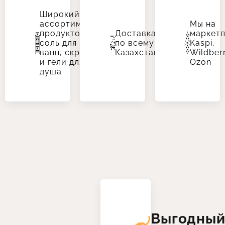
Широкий
ассортимент
Мы на
продуктов:
Доставка
маркетп
соль для
по всему
Kaspi,
ванн, скрабы
Казахстану
Wildberr
и гели для
Ozon
душа
Выгодны